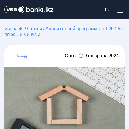
Vsebanki
/
Статьи
/
Анализ новой программы «9-20-25»:
плюсы и минусы
← Назад
Ольга ⏱ 9 февраля 2024