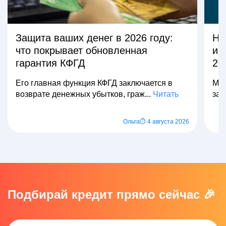
Защита ваших денег в 2026 году:
На
что покрывает обновленная
из
гарантия КФГД
20
Его главная функция КФГД заключается в
Мно
возврате денежных убытков, граж...
Читать
зар
Ольга
⏱ 4 августа 2026
Подбирай кредит прямо сейчас 🎉