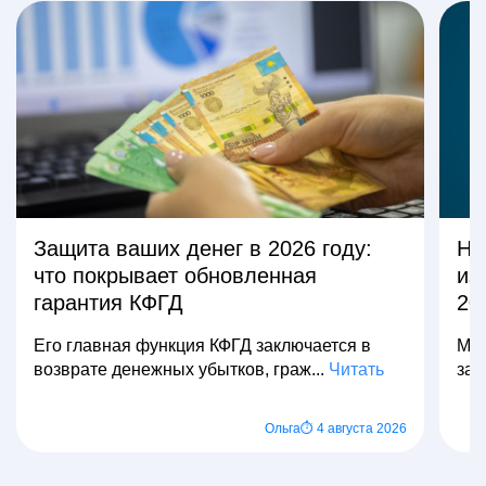
Защита ваших денег в 2026 году:
На
что покрывает обновленная
из
гарантия КФГД
20
Его главная функция КФГД заключается в
Мно
возврате денежных убытков, граж...
Читать
зар
Ольга
⏱ 4 августа 2026