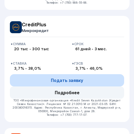
Телефон: +7 (700) 888-55-88.
CreditPlus
Микрокредит
СУММА
СРОК
20 тыс - 300 тыс
61 дней - 3 мес.
СТАВКА
ГЭСВ
3,7% - 38,0%
3,7% - 46,0%
Подать заявку
Подробнее
ТОО «Микрофинансовая организация «Kredit Seven Kazakhstan (Кредит
Севен Казахстан)».
Лицензия: № 02.21.0010.M от 2021-03-05.
БИН:
200340016315.
Адрес: Республика Казахстан, г. Алматы, Медеуский р-н,
050000, Микрорайон Самал-1, дом 28.
Телефон: +7 (700) 777-17-07.