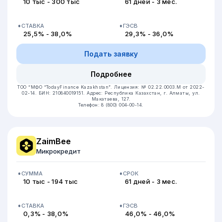
10 тыс - 300 тыс
61 дней - 3 мес.
СТАВКА
ГЭСВ
25,5% - 38,0%
29,3% - 36,0%
Подать заявку
Подробнее
ТОО “МФО “TodayFinance Kazakhstan”.
Лицензия: № 02.22.0003.М от 2022-
02-14.
БИН: 210840019151.
Адрес: Республика Казахстан, г. Алматы, ул.
Макатаева, 127.
Телефон: 8 (800) 004-00-14.
ZaimBee
Микрокредит
СУММА
СРОК
10 тыс - 194 тыс
61 дней - 3 мес.
СТАВКА
ГЭСВ
0,3% - 38,0%
46,0% - 46,0%