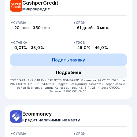
CashperCredit
Микрокредит
СУММА
СРОК
20 тыс - 350 тыс
61 дней - 3 мес.
СТАВКА
ГЭСВ
0,01% - 38,0%
46,0% - 46,0%
Подать заявку
Подробнее
ТОО "ГАРАНТИЯ ОТДАЧИ СРЕДСТВ ЛОМБАРД".
Лицензия: № 02.21.0026.L. от
2021-03-19.
БИН: 110240016312.
Адрес: Республика Казахстан, город Астана,
район Байконыр, улица Кенесары, дом 42, В.П. 28, индекс 010000.
Телефон: 8 800 004 08 56.
Ecommoney
Кредит наличными на карту
СУММА
СРОК