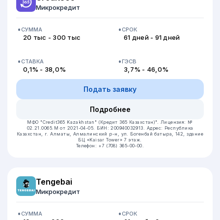
Микрокредит
СУММА
СРОК
20 тыс - 300 тыс
61 дней - 91 дней
СТАВКА
ГЭСВ
0,1% - 38,0%
3,7% - 46,0%
Подать заявку
Подробнее
МФО "Credit365 Kazakhstan" (Кредит 365 Казахстан)".
Лицензия: №
02.21.0065.M от 2021-04-05.
БИН: 200940032913.
Адрес: Республика
Казахстан, г. Алматы, Алмалинский р-н, ул. Богенбай батыра, 142, здание
БЦ «Kaisar Tower» 7 этаж.
Телефон: +7 (708) 365-00-00.
Tengebai
Микрокредит
СУММА
СРОК