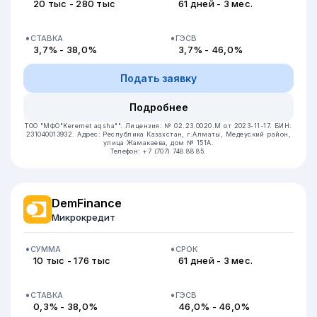
20 тыс - 280 тыс
61 дней - 3 мес.
СТАВКА
ГЭСВ
3,7% - 38,0%
3,7% - 46,0%
Подать заявку
Подробнее
ТОО "МФО"Keremet aqsha"".
Лицензия: № 02.23.0020.М от 2023-11-17.
БИН:
231040013932.
Адрес: Республика Казахстан, г.Алматы, Медеуский район,
улица Жамакаева, дом № 151А.
Телефон: +7 (707) 748 88 85.
DemFinance
Микрокредит
СУММА
СРОК
10 тыс - 176 тыс
61 дней - 3 мес.
СТАВКА
ГЭСВ
0,3% - 38,0%
46,0% - 46,0%