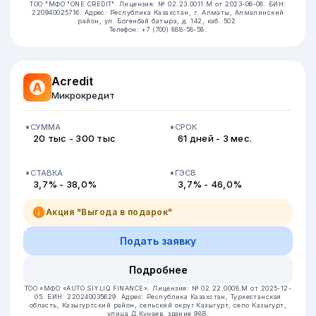
ТОО "МФО "ONE CREDIT".
Лицензия: № 02.23.0011.M от 2023-06-08.
БИН:
220940025716.
Адрес: Республика Казахстан, г. Алматы, Алмалинский
район, ул. Богенбай батыра, д. 142, каб. 502.
Телефон: +7 (700) 888-58-58.
Acredit
Микрокредит
СУММА
СРОК
20 тыс - 300 тыс
61 дней - 3 мес.
СТАВКА
ГЭСВ
3,7% - 38,0%
3,7% - 46,0%
Акция "Выгода в подарок"
Подать заявку
Подробнее
ТОО «МФО «AUTO SIYLIQ FINANCE».
Лицензия: № 02.22.0008.М от 2025-12-
05.
БИН: 220240035629.
Адрес: Республика Казахстан, Туркестанская
область, Казыгуртский район, сельский округ Казыгурт, село Казыгурт,
улица Д.Кунаев, здание 98В.