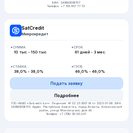
БИН: 240640009707.
Телефон: +7 705 957 77 70.
SatCredit
Микрокредит
СУММА
СРОК
10 тыс - 150 тыс
61 дней - 3 мес.
СТАВКА
ГЭСВ
38,0% - 38,0%
46,0% - 46,0%
Подать заявку
Подробнее
ТОО «МФО «Satcredit.kz»».
Лицензия: № 02.25.0001.М от 2025-01-06.
БИН:
240940008155.
Адрес: Республика Казахстан, город Алматы, Алмалинский
район, улица Монгольская, дом 44..
Телефон: +7 (708) 00-00-247.