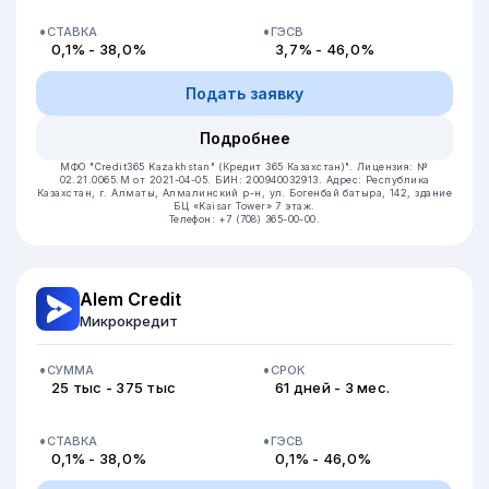
СТАВКА
ГЭСВ
0,1% - 38,0%
3,7% - 46,0%
Подать заявку
Подробнее
МФО "Credit365 Kazakhstan" (Кредит 365 Казахстан)".
Лицензия: №
02.21.0065.M от 2021-04-05.
БИН: 200940032913.
Адрес: Республика
Казахстан, г. Алматы, Алмалинский р-н, ул. Богенбай батыра, 142, здание
БЦ «Kaisar Tower» 7 этаж.
Телефон: +7 (708) 365-00-00.
Alem Credit
Микрокредит
СУММА
СРОК
25 тыс - 375 тыс
61 дней - 3 мес.
СТАВКА
ГЭСВ
0,1% - 38,0%
0,1% - 46,0%