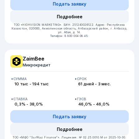
Подать заявку
Подробнее
ТОО «HIGHVISION MARKETING».
БИН: 251240026122.
Адрес: Республика
Казахстан, 020000, Акмолинская область, Атбасарский район, г. Атбасар,
ул. Абая, д. 14.
Телефон: 8 800 004 08 45.
ZaimBee
Микрокредит
СУММА
СРОК
10 тыс - 194 тыс
61 дней - 3 мес.
СТАВКА
ГЭСВ
0,3% - 38,0%
46,0% - 46,0%
Подать заявку
Подробнее
ТОО «МФО “SurfKaz Finance”».
Лицензия: № 02.25.0010.М от 2025-10-30.