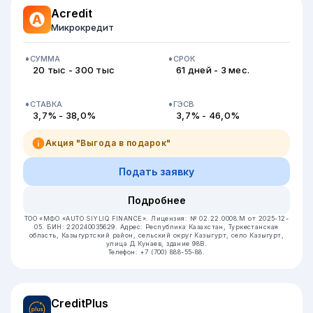
Acredit
Микрокредит
СУММА
СРОК
20 тыс - 300 тыс
61 дней - 3 мес.
СТАВКА
ГЭСВ
3,7% - 38,0%
3,7% - 46,0%
Акция "Выгода в подарок"
Подать заявку
Подробнее
ТОО «МФО «AUTO SIYLIQ FINANCE».
Лицензия: № 02.22.0008.М от 2025-12-
05.
БИН: 220240035629.
Адрес: Республика Казахстан, Туркестанская
область, Казыгуртский район, сельский округ Казыгурт, село Казыгурт,
улица Д.Кунаев, здание 98В.
Телефон: +7 (700) 888-55-88.
CreditPlus