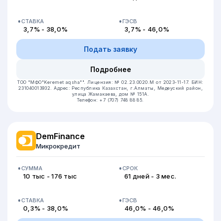
СТАВКА
ГЭСВ
3,7% - 38,0%
3,7% - 46,0%
Подать заявку
Подробнее
ТОО "МФО"Keremet aqsha"".
Лицензия: № 02.23.0020.М от 2023-11-17.
БИН:
231040013932.
Адрес: Республика Казахстан, г.Алматы, Медеуский район,
улица Жамакаева, дом № 151А.
Телефон: +7 (707) 748 88 85.
DemFinance
Микрокредит
СУММА
СРОК
10 тыс - 176 тыс
61 дней - 3 мес.
СТАВКА
ГЭСВ
0,3% - 38,0%
46,0% - 46,0%