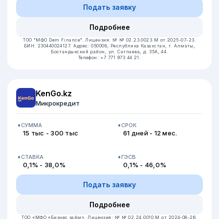
Подать заявку
Подробнее
ТОО "МФО Dem Finance".
Лицензия: № № 02.23.0023.М от 2025-07-23.
БИН: 230440024127.
Адрес: 050008, Республика Казахстан, г. Алматы,
Бостандыкский район, ул. Сатпаева, д. 35А, 44.
Телефон: +7 771 973 44 21.
KenGo.kz
Микрокредит
СУММА
СРОК
15 тыс - 300 тыс
61 дней - 12 мес.
СТАВКА
ГЭСВ
0,1% - 38,0%
0,1% - 46,0%
Подать заявку
Подробнее
ТОО «МФО «Бизнес займ».
Лицензия: № № 02.24.0010.М от 2024-08-26.