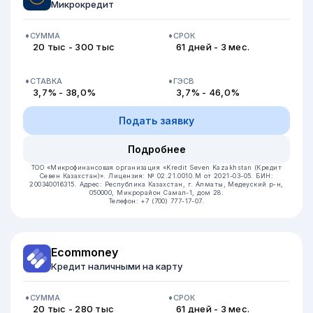
Микрокредит
СУММА
СРОК
20 тыс - 300 тыс
61 дней - 3 мес.
СТАВКА
ГЭСВ
3,7% - 38,0%
3,7% - 46,0%
Подать заявку
Подробнее
ТОО «Микрофинансовая организация «Kredit Seven Kazakhstan (Кредит
Севен Казахстан)».
Лицензия: № 02.21.0010.M от 2021-03-05.
БИН:
200340016315.
Адрес: Республика Казахстан, г. Алматы, Медеуский р-н,
050000, Микрорайон Самал-1, дом 28.
Телефон: +7 (700) 777-17-07.
Ecommoney
Кредит наличными на карту
СУММА
СРОК
20 тыс - 280 тыс
61 дней - 3 мес.