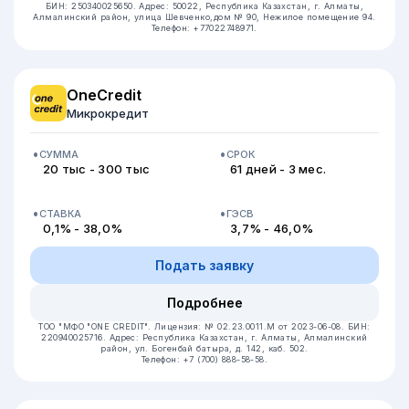
БИН: 250340025650.
Адрес: 50022, Республика Казахстан, г. Алматы,
Алмалинский район, улица Шевченко,дом № 90, Нежилое помещение 94.
Телефон: +77022748971.
OneCredit
Микрокредит
СУММА
СРОК
20 тыс - 300 тыс
61 дней - 3 мес.
СТАВКА
ГЭСВ
0,1% - 38,0%
3,7% - 46,0%
Подать заявку
Подробнее
ТОО "МФО "ONE CREDIT".
Лицензия: № 02.23.0011.M от 2023-06-08.
БИН:
220940025716.
Адрес: Республика Казахстан, г. Алматы, Алмалинский
район, ул. Богенбай батыра, д. 142, каб. 502.
Телефон: +7 (700) 888-58-58.