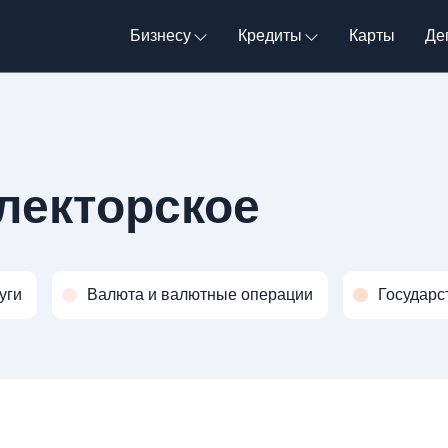
Бизнесу
Кредиты
Карты
Де
лекторское
уги
Валюта и валютные операции
Государс