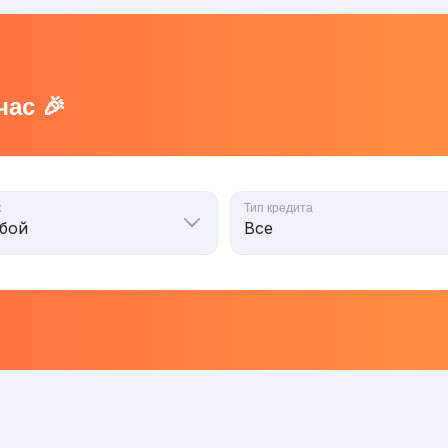
ас 🎉
к
Тип кредита