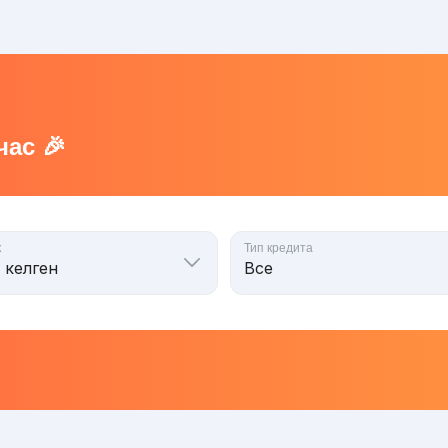
ас 🎉
к
Тип кредита