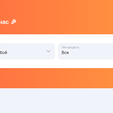
ас 🎉
к
Тип кредита