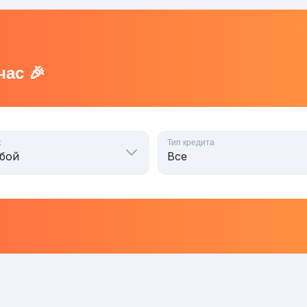
ас 🎉
к
Тип кредита