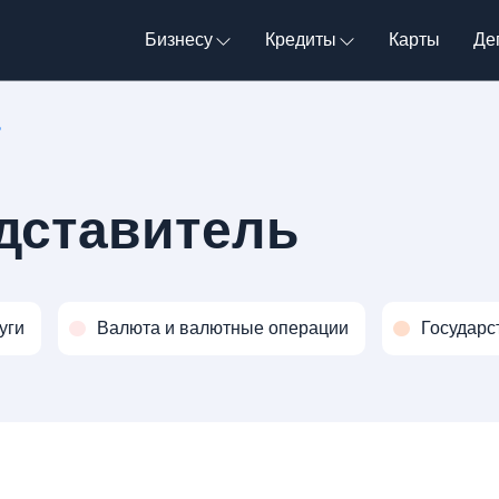
Бизнесу
Кредиты
Карты
Де
ь
дставитель
уги
Валюта и валютные операции
Государс