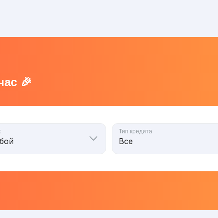
ас 🎉
к
Тип кредита