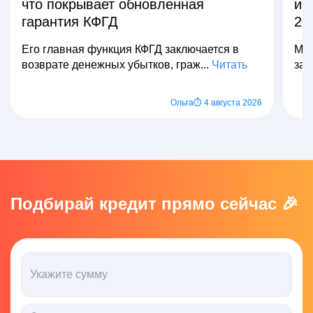
что покрывает обновленная
из
гарантия КФГД
20
Его главная функция КФГД заключается в
Мно
возврате денежных убытков, граж...
Читать
зар
Ольга
⏱ 4 августа 2026
Подбирай кредит прямо сейчас 🎉
Укажите сумму