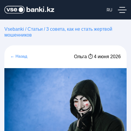
Vsebanki
/
Статьи
/
3 совета, как не стать жертвой
мошенников
← Назад
Ольга ⏱ 4 июня 2026