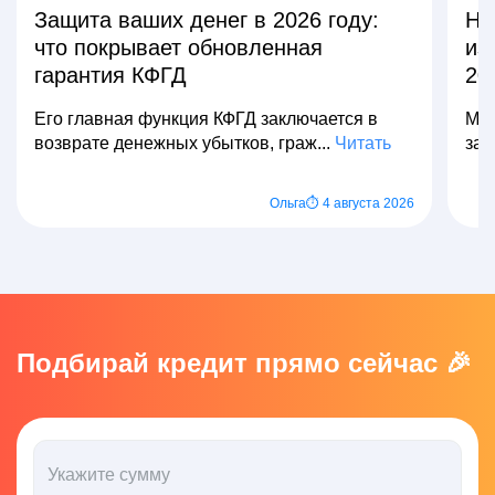
Защита ваших денег в 2026 году:
На
что покрывает обновленная
из
гарантия КФГД
20
Его главная функция КФГД заключается в
Мно
возврате денежных убытков, граж...
Читать
зар
Ольга
⏱ 4 августа 2026
Подбирай кредит прямо сейчас 🎉
Укажите сумму