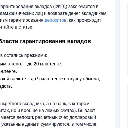
арантирования вкладов (КФГД) заключается в
дам физических лиц и возврате денег вкладчикам
низм гарантирования
депозитов
, как происходит
итайте в статье.
области гарантирования вкладов
ов остались прежними:
ым в тенге – до 20 млн.тенге.
н.тенге.
кой валюте – до 5 млн. тенге по курсу обмена,
едств.
кретного вкладчика, а на банк, в котором
итах, но и вообще на любых счетах). Бывают
имеется депозит, расчетный счет, долларовый
е указанные деньги суммируются, в том числе,