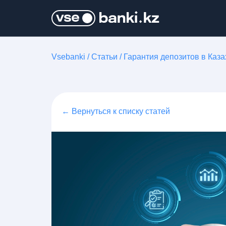
Vsebanki
/
Статьи
/
Гарантия депозитов в Каза
← Вернуться к списку статей