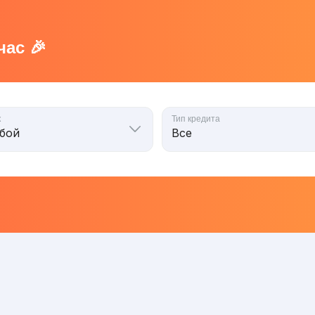
ас 🎉
к
Тип кредита