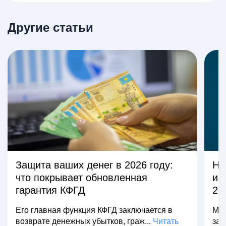
Другие статьи
Защита ваших денег в 2026 году:
На
что покрывает обновленная
из
гарантия КФГД
20
Его главная функция КФГД заключается в
Мно
возврате денежных убытков, граж...
Читать
зар