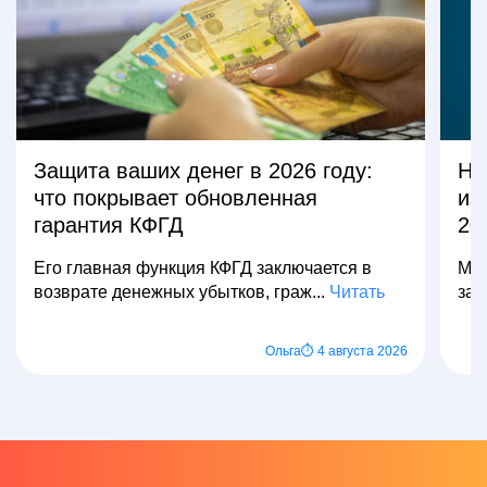
Защита ваших денег в 2026 году:
На
что покрывает обновленная
из
гарантия КФГД
20
Его главная функция КФГД заключается в
Мно
возврате денежных убытков, граж...
Читать
зар
Ольга
⏱ 4 августа 2026