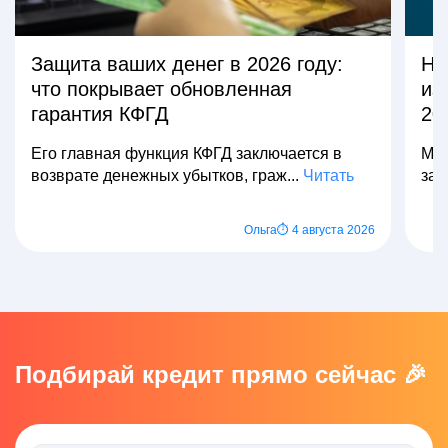
Защита ваших денег в 2026 году:
На
что покрывает обновленная
из
гарантия КФГД
20
Его главная функция КФГД заключается в
Мно
возврате денежных убытков, граж...
Читать
зар
Ольга
⏱ 4 августа 2026
Подбирай кредит прямо сейчас 🎉