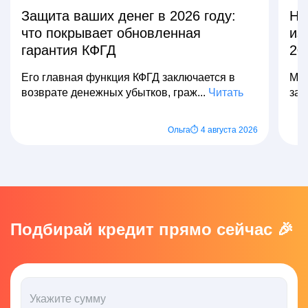
Защита ваших денег в 2026 году:
На
что покрывает обновленная
из
гарантия КФГД
20
Его главная функция КФГД заключается в
Мно
возврате денежных убытков, граж...
Читать
зар
Ольга
⏱ 4 августа 2026
Подбирай кредит прямо сейчас 🎉
Укажите сумму