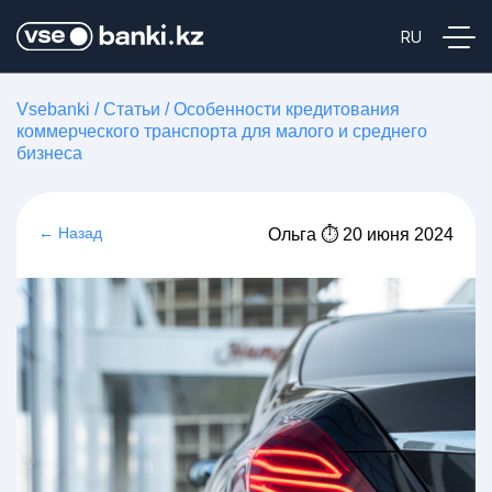
Vsebanki
/
Статьи
/
Особенности кредитования
коммерческого транспорта для малого и среднего
бизнеса
← Назад
Ольга ⏱ 20 июня 2024