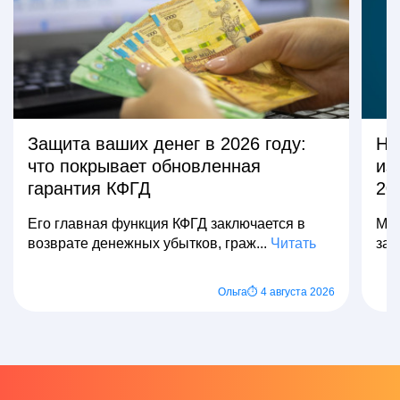
Защита ваших денег в 2026 году:
На
что покрывает обновленная
из
гарантия КФГД
20
Его главная функция КФГД заключается в
Мно
возврате денежных убытков, граж...
Читать
зар
Ольга
⏱ 4 августа 2026