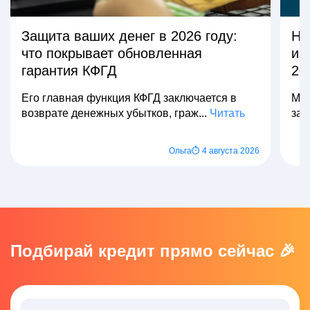
Защита ваших денег в 2026 году:
На
что покрывает обновленная
из
гарантия КФГД
20
Его главная функция КФГД заключается в
Мно
возврате денежных убытков, граж...
Читать
зар
Ольга
⏱ 4 августа 2026
Подбирай кредит прямо сейчас 🎉