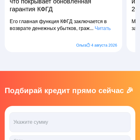
что покрывает обновленная
из
гарантия КФГД
20
Его главная функция КФГД заключается в
Мно
возврате денежных убытков, граж...
Читать
зар
Ольга
⏱ 4 августа 2026
Подбирай кредит прямо сейчас 🎉
Укажите сумму