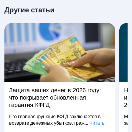
Другие статьи
Защита ваших денег в 2026 году:
На
что покрывает обновленная
из
гарантия КФГД
20
Его главная функция КФГД заключается в
Мно
возврате денежных убытков, граж...
Читать
зар