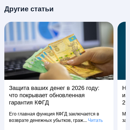
Другие статьи
Защита ваших денег в 2026 году:
На
что покрывает обновленная
из
гарантия КФГД
20
Его главная функция КФГД заключается в
Мно
возврате денежных убытков, граж...
Читать
зар