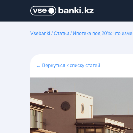
Vsebanki
/
Статьи
/
Ипотека под 20%: что изме
← Вернуться к списку статей