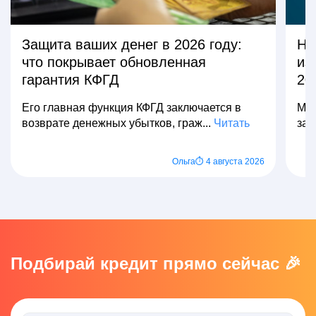
Защита ваших денег в 2026 году:
На
что покрывает обновленная
из
гарантия КФГД
20
Его главная функция КФГД заключается в
Мно
возврате денежных убытков, граж...
Читать
зар
Ольга
⏱ 4 августа 2026
Подбирай кредит прямо сейчас 🎉