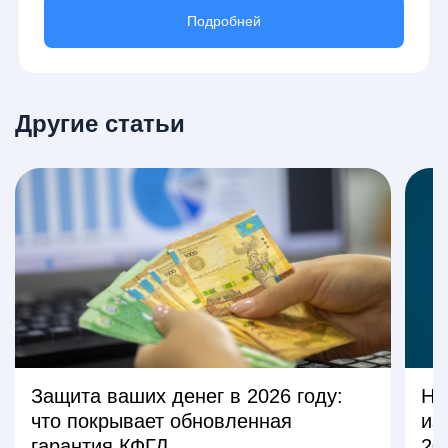
Подробней
Другие статьи
Защита ваших денег в 2026 году:
На
что покрывает обновленная
из
гарантия КФГД
20