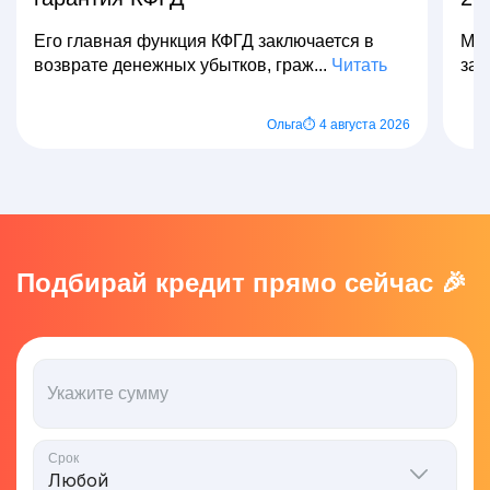
Его главная функция КФГД заключается в
Мно
возврате денежных убытков, граж...
Читать
зар
Ольга
⏱ 4 августа 2026
Подбирай кредит прямо сейчас 🎉
Укажите сумму
Срок