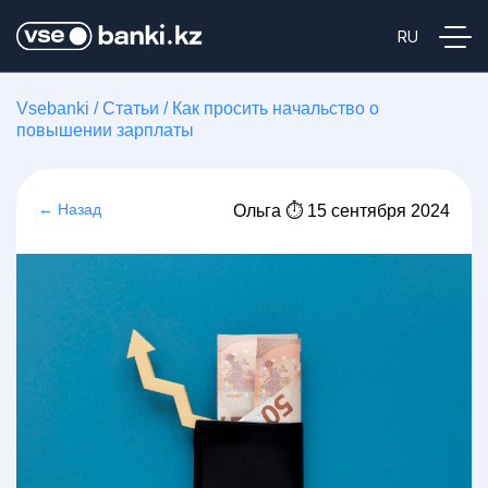
Vsebanki
/
Статьи
/
Как просить начальство о
повышении зарплаты
← Назад
Ольга ⏱ 15 сентября 2024