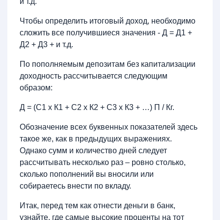
и т.д.
Чтобы определить итоговый доход, необходимо
сложить все получившиеся значения - Д = Д1 +
Д2 + Д3 + и т.д.
По пополняемым депозитам без капитализации
доходность рассчитывается следующим
образом:
Д = (С1 x К1 + С2 x К2 + С3 x К3 + …) П / Кг.
Обозначение всех буквенных показателей здесь
такое же, как в предыдущих выражениях.
Однако сумм и количество дней следует
рассчитывать несколько раз – ровно столько,
сколько пополнений вы вносили или
собираетесь внести по вкладу.
Итак, перед тем как отнести деньги в банк,
узнайте, где самые высокие проценты на тот