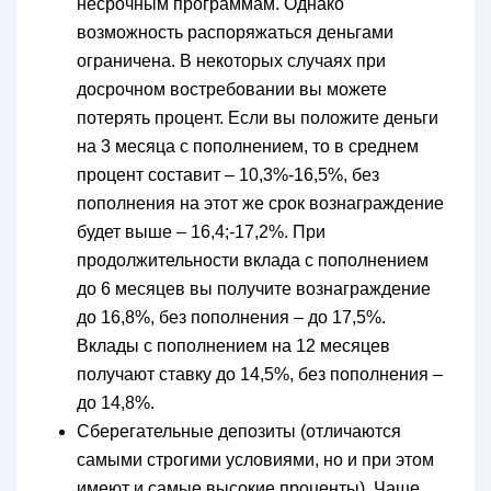
несрочным программам. Однако
возможность распоряжаться деньгами
ограничена. В некоторых случаях при
досрочном востребовании вы можете
потерять процент. Если вы положите деньги
на 3 месяца с пополнением, то в среднем
процент составит – 10,3%-16,5%, без
пополнения на этот же срок вознаграждение
будет выше – 16,4;-17,2%. При
продолжительности вклада с пополнением
до 6 месяцев вы получите вознаграждение
до 16,8%, без пополнения – до 17,5%.
Вклады с пополнением на 12 месяцев
получают ставку до 14,5%, без пополнения –
до 14,8%.
Сберегательные депозиты (отличаются
самыми строгими условиями, но и при этом
имеют и самые высокие проценты). Чаще