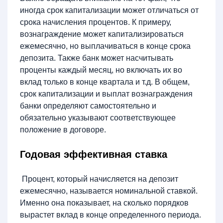
иногда срок капитализации может отличаться от
срока начисления процентов. К примеру,
вознаграждение может капитализироваться
ежемесячно, но выплачиваться в конце срока
депозита. Также банк может насчитывать
проценты каждый месяц, но включать их во
вклад только в конце квартала и т.д. В общем,
срок капитализации и выплат вознаграждения
банки определяют самостоятельно и
обязательно указывают соответствующее
положение в договоре.
Годовая эффективная ставка
Процент, который начисляется на депозит
ежемесячно, называется номинальной ставкой.
Именно она показывает, на сколько порядков
вырастет вклад в конце определенного периода.