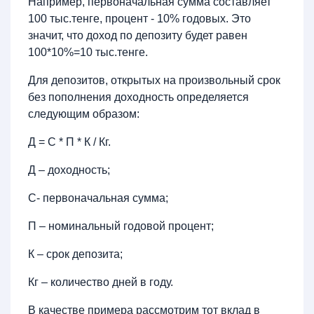
Например, первоначальная сумма составляет
100 тыс.тенге, процент - 10% годовых. Это
значит, что доход по депозиту будет равен
100*10%=10 тыс.тенге.
Для депозитов, открытых на произвольный срок
без пополнения доходность определяется
следующим образом:
Д = С * П * К / Кг.
Д – доходность;
С- первоначальная сумма;
П – номинальный годовой процент;
К – срок депозита;
Кг – количество дней в году.
В качестве примера рассмотрим тот вклад в