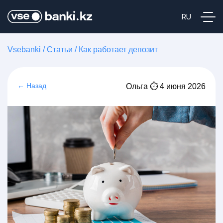
Vsebanki
/
Статьи
/
Как работает депозит
← Назад
Ольга ⏱ 4 июня 2026