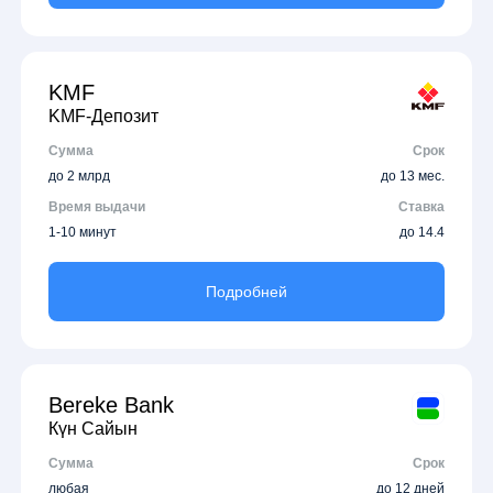
KMF
KMF-Депозит
Сумма
Срок
до 2 млрд
до 13 мес.
Время выдачи
Ставка
1-10 минут
до 14.4
Подробней
Bereke Bank
Күн Сайын
Сумма
Срок
любая
до 12 дней