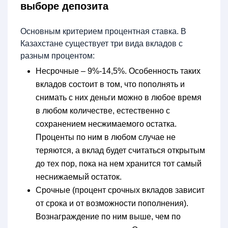
выборе депозита
Основным критерием процентная ставка. В
Казахстане существует три вида вкладов с
разным процентом:
Несрочные – 9%-14,5%. Особенность таких
вкладов состоит в том, что пополнять и
снимать с них деньги можно в любое время
в любом количестве, естественно с
сохранением несжимаемого остатка.
Проценты по ним в любом случае не
теряются, а вклад будет считаться открытым
до тех пор, пока на нем хранится тот самый
неснижаемый остаток.
Срочные (процент срочных вкладов зависит
от срока и от возможности пополнения).
Вознаграждение по ним выше, чем по