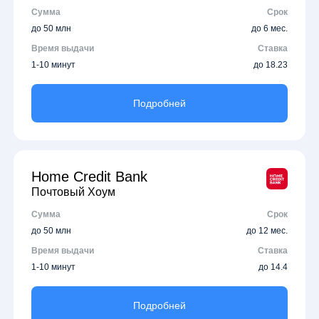
Сумма
Срок
до 50 млн
до 6 мес.
Время выдачи
Ставка
1-10 минут
до 18.23
Подробней
Home Credit Bank
Почтовый Хоум
Сумма
Срок
до 50 млн
до 12 мес.
Время выдачи
Ставка
1-10 минут
до 14.4
Подробней