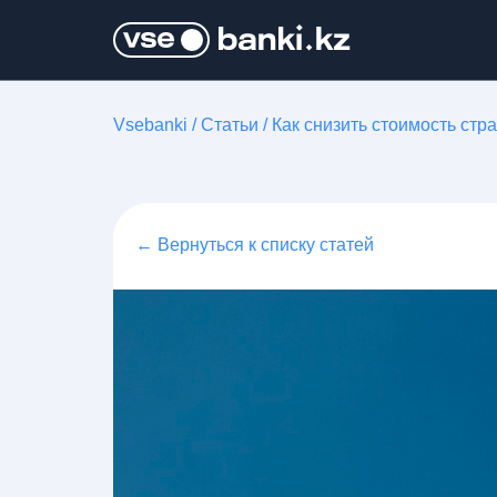
Vsebanki
/
Статьи
/
Как снизить стоимость ст
← Вернуться к списку статей