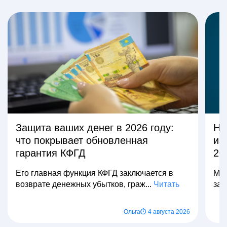
Защита ваших денег в 2026 году:
На
что покрывает обновленная
из
гарантия КФГД
20
Его главная функция КФГД заключается в
Мно
возврате денежных убытков, граж...
Читать
зар
Ольга
⏱ 4 августа 2026