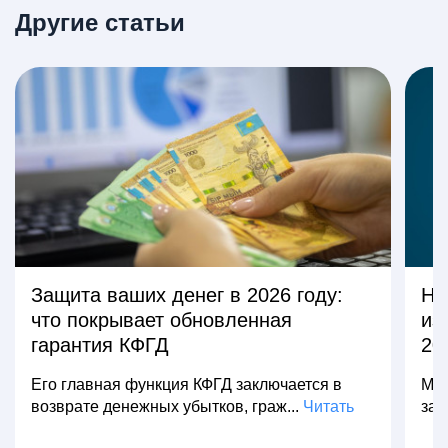
Другие статьи
Защита ваших денег в 2026 году:
На
что покрывает обновленная
из
гарантия КФГД
20
Его главная функция КФГД заключается в
Мно
возврате денежных убытков, граж...
Читать
зар