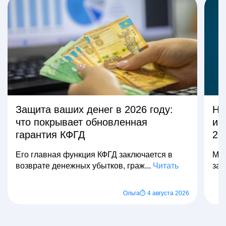
Защита ваших денег в 2026 году:
На
что покрывает обновленная
из
гарантия КФГД
20
Его главная функция КФГД заключается в
Мно
возврате денежных убытков, граж...
Читать
зар
Ольга
⏱ 4 августа 2026