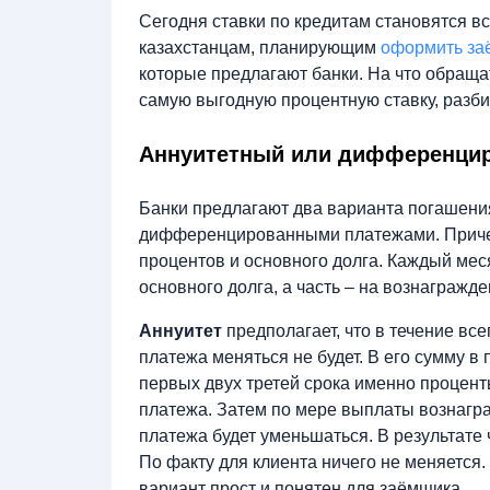
Сегодня ставки по кредитам становятся в
казахстанцам, планирующим
оформить за
которые предлагают банки. На что обраща
самую выгодную процентную ставку, разби
Аннуитетный или дифференци
Банки предлагают два варианта погашени
дифференцированными платежами. Причем 
процентов и основного долга. Каждый меся
основного долга, а часть – на вознагражд
Аннуитет
предполагает, что в течение вс
платежа меняться не будет. В его сумму в
первых двух третей срока именно процен
платежа. Затем по мере выплаты вознагра
платежа будет уменьшаться. В результате 
По факту для клиента ничего не меняется. 
вариант прост и понятен для заёмщика.