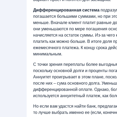
Дифференцированная система
подразум
погашается большими суммами, но при эт
меньше. Вначале клиент платит равные до
они уменьшаются по мере погашения осно
начисляется на остаток суммы. Из-за чего
платить как можно больше. В итоге доля п
ежемесячного платежа. К концу срока дей
минимальным.
С точки зрения переплаты более выгодн
поскольку основной долги и проценты пог
Аннуитет проигрывает в этом плане, поск
после них – сума основного долга. Умень
дифференцированной оплате. Однако, бол
используется аннуитетный платеж, как бо
Но если вам удастся найти банк, предла
то лучше выбрать именно ее (если, конеч