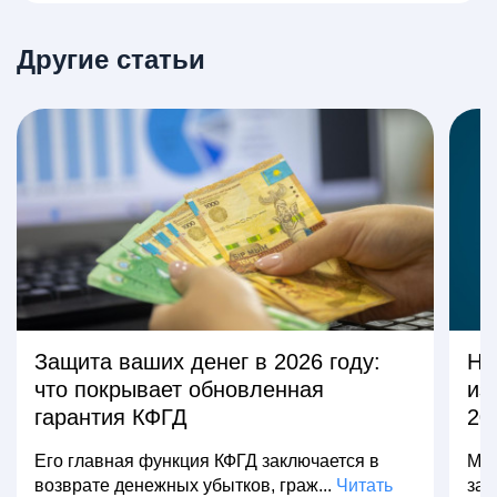
Другие статьи
Защита ваших денег в 2026 году:
На
что покрывает обновленная
из
гарантия КФГД
20
Его главная функция КФГД заключается в
Мно
возврате денежных убытков, граж...
Читать
зар