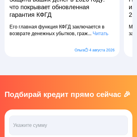
что покрывает обновленная
из
гарантия КФГД
20
Его главная функция КФГД заключается в
Мно
возврате денежных убытков, граж...
Читать
зар
Ольга
⏱ 4 августа 2026
Подбирай кредит прямо сейчас 🎉
Укажите сумму