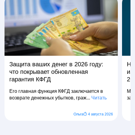
Защита ваших денег в 2026 году:
На
что покрывает обновленная
из
гарантия КФГД
20
Его главная функция КФГД заключается в
Мно
возврате денежных убытков, граж...
Читать
зар
Ольга
⏱ 4 августа 2026