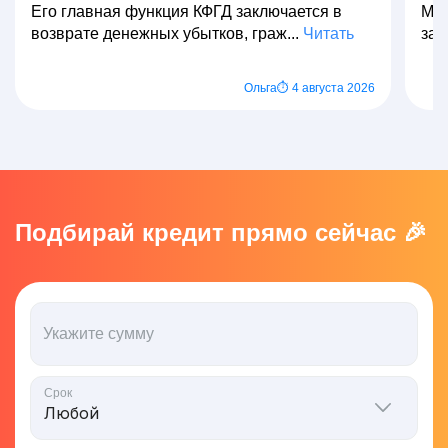
Его главная функция КФГД заключается в
Мно
возврате денежных убытков, граж...
Читать
зар
Ольга
⏱ 4 августа 2026
Подбирай кредит прямо сейчас 🎉
Укажите сумму
Срок