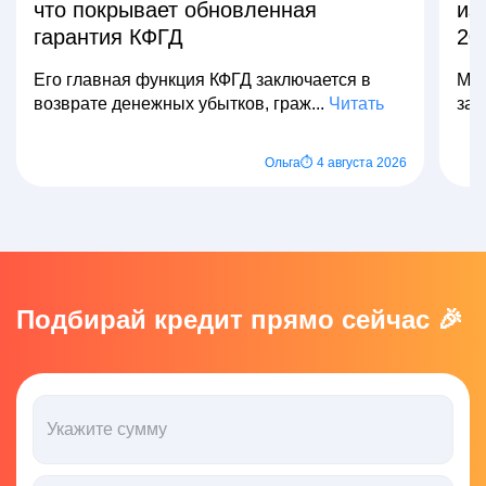
что покрывает обновленная
из
гарантия КФГД
20
Его главная функция КФГД заключается в
Мно
возврате денежных убытков, граж...
Читать
зар
Ольга
⏱ 4 августа 2026
Подбирай кредит прямо сейчас 🎉
Укажите сумму