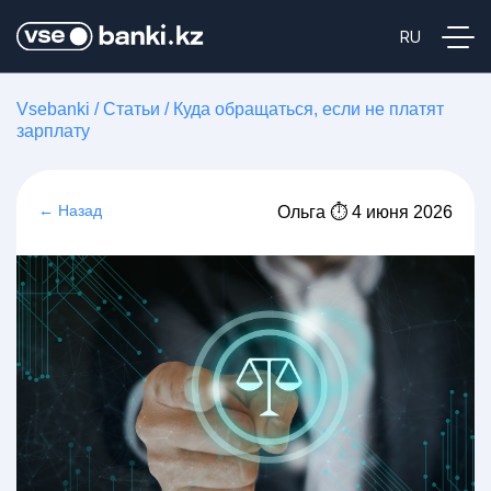
Vsebanki
/
Статьи
/
Куда обращаться, если не платят
зарплату
← Назад
Ольга ⏱ 4 июня 2026