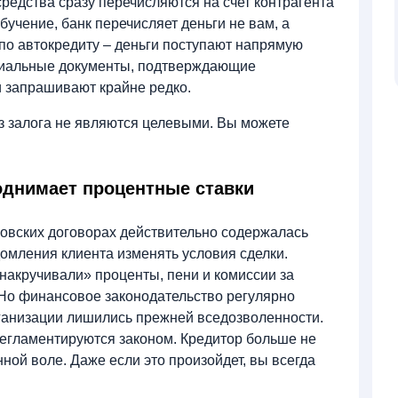
редства сразу перечисляются на счет контрагента
бучение, банк перечисляет деньги не вам, а
 по автокредиту – деньги поступают напрямую
ециальные документы, подтверждающие
и запрашивают крайне редко.
з залога не являются целевыми. Вы можете
однимает процентные ставки
ковских договорах действительно содержалась
домления клиента изменять условия сделки.
накручивали» проценты, пени и комиссии за
Но финансовое законодательство регулярно
ганизации лишились прежней вседозволенности.
регламентируются законом. Кредитор больше не
ной воле. Даже если это произойдет, вы всегда