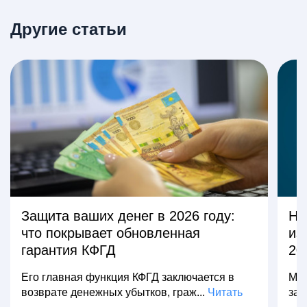
Другие статьи
Защита ваших денег в 2026 году:
На
что покрывает обновленная
из
гарантия КФГД
20
Его главная функция КФГД заключается в
Мно
возврате денежных убытков, граж...
Читать
зар