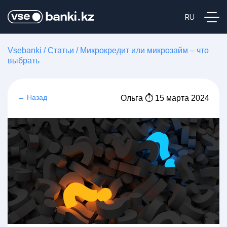
Vsebanki
/
Статьи
/
Микрокредит или микрозайм – что
выбрать
← Назад
Ольга ⏱ 15 марта 2024