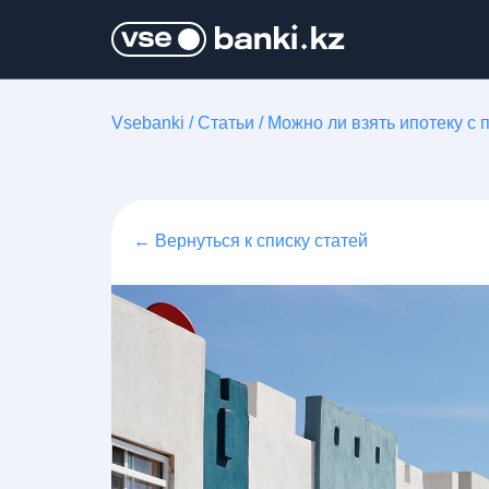
Vsebanki
/
Статьи
/
Можно ли взять ипотеку с
← Вернуться к списку статей