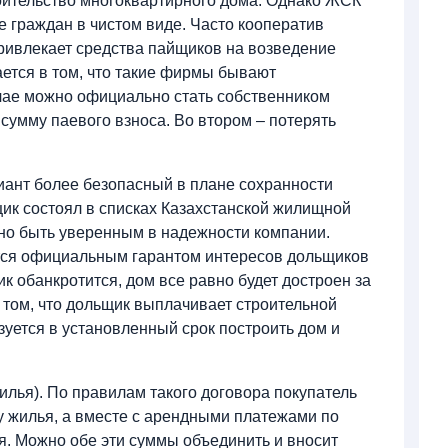
роительство многоквартирного дома. Однако ЖСК
е граждан в чистом виде. Часто кооператив
ривлекает средства пайщиков на возведение
ается в том, что такие фирмы бывают
учае можно официально стать собственником
сумму паевого взноса. Во втором – потерять
риант более безопасный в плане сохранности
щик состоял в списках Казахстанской жилищной
жно быть уверенным в надежности компании.
тся официальным гарантом интересов дольщиков
ик обанкротится, дом все равно будет достроен за
 том, что дольщик выплачивает строительной
уется в установленный срок построить дом и
лья). По правилам такого договора покупатель
ду жилья, а вместе с арендными платежами по
я. Можно обе эти суммы объединить и вносит