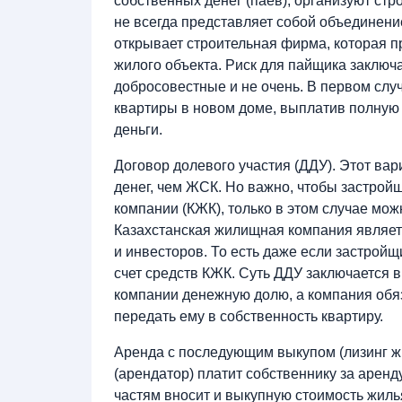
собственных денег (паев), организуют ст
не всегда представляет собой объединени
открывает строительная фирма, которая п
жилого объекта. Риск для пайщика заключ
добросовестные и не очень. В первом сл
квартиры в новом доме, выплатив полную 
деньги.
Договор долевого участия (ДДУ). Этот ва
денег, чем ЖСК. Но важно, чтобы застрой
компании (КЖК), только в этом случае мо
Казахстанская жилищная компания являе
и инвесторов. То есть даже если застройщ
счет средств КЖК. Суть ДДУ заключается в
компании денежную долю, а компания обяз
передать ему в собственность квартиру.
Аренда с последующим выкупом (лизинг жи
(арендатор) платит собственнику за арен
частям вносит и выкупную стоимость жиль