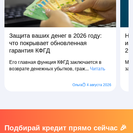
Защита ваших денег в 2026 году:
На
что покрывает обновленная
из
гарантия КФГД
20
Его главная функция КФГД заключается в
Мно
возврате денежных убытков, граж...
Читать
зар
Ольга
⏱ 4 августа 2026
Подбирай кредит прямо сейчас 🎉