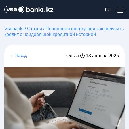
Vsebanki
/
Статьи
/
Пошаговая инструкция как получить
кредит с неидеальной кредитной историей
← Назад
Ольга ⏱ 13 апреля 2025