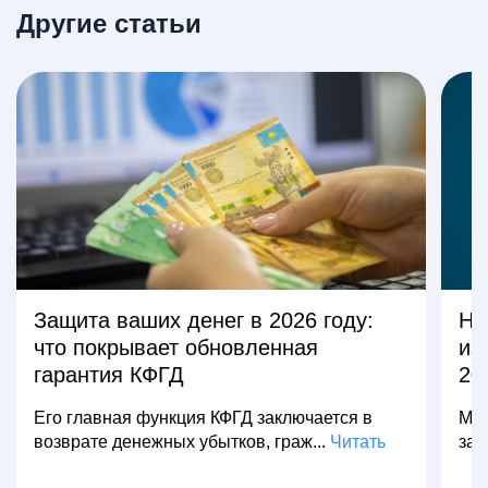
Другие статьи
Защита ваших денег в 2026 году:
На
что покрывает обновленная
из
гарантия КФГД
20
Его главная функция КФГД заключается в
Мно
возврате денежных убытков, граж...
Читать
зар