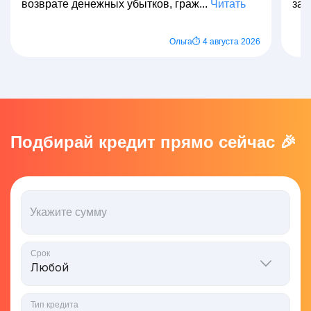
возврате денежных убытков, граж...
Читать
зар
Ольга
⏱ 4 августа 2026
Подбирай кредит прямо сейчас 🎉
Укажите сумму
Срок
Тип кредита