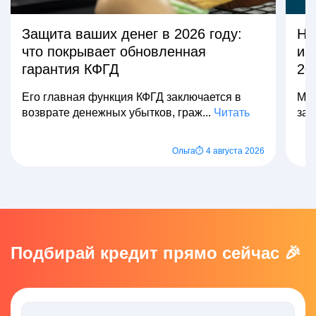
Защита ваших денег в 2026 году:
На
что покрывает обновленная
из
гарантия КФГД
20
Его главная функция КФГД заключается в
Мно
возврате денежных убытков, граж...
Читать
зар
Ольга
⏱ 4 августа 2026
Подбирай кредит прямо сейчас 🎉