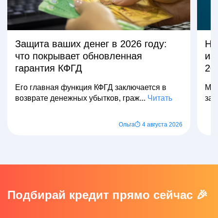
Защита ваших денег в 2026 году:
На
что покрывает обновленная
из
гарантия КФГД
20
Его главная функция КФГД заключается в
Мно
возврате денежных убытков, граж...
Читать
зар
Ольга
⏱ 4 августа 2026
Подбирай кредит прямо сейчас 🎉