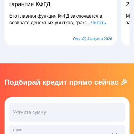
гарантия КФГД
20
Его главная функция КФГД заключается в
Мно
возврате денежных убытков, граж...
Читать
зар
Ольга
⏱ 4 августа 2026
Подбирай кредит прямо сейчас 🎉
Укажите сумму
Срок