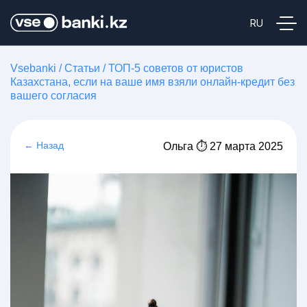
Vsebanki
/
Статьи
/
ТОП-5 советов от юристов
Казахстана, если на ваше имя взяли онлайн-кредит без
вашего согласия
← Назад
Ольга ⏱ 27 марта 2025