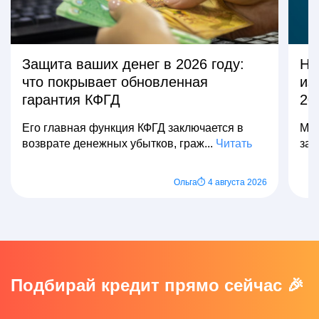
Защита ваших денег в 2026 году:
На
что покрывает обновленная
из
гарантия КФГД
20
Его главная функция КФГД заключается в
Мно
возврате денежных убытков, граж...
Читать
зар
Ольга
⏱ 4 августа 2026
Подбирай кредит прямо сейчас 🎉