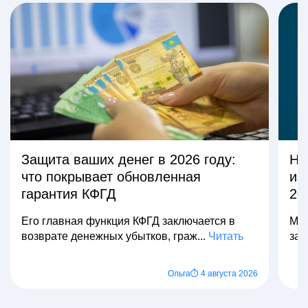
Защита ваших денег в 2026 году:
На
что покрывает обновленная
из
гарантия КФГД
20
Его главная функция КФГД заключается в
Мно
возврате денежных убытков, граж...
Читать
зар
Ольга
⏱ 4 августа 2026