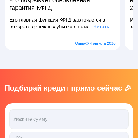
гарантия КФГД
20
Его главная функция КФГД заключается в
Мно
возврате денежных убытков, граж...
Читать
зар
Ольга
⏱ 4 августа 2026
Подбирай кредит прямо сейчас 🎉
Укажите сумму
Срок